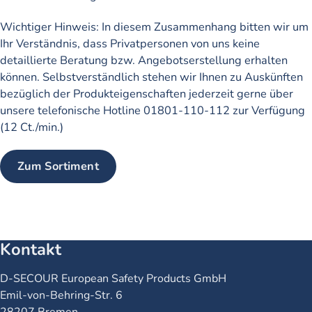
Wichtiger Hinweis: In diesem Zusammenhang bitten wir um
Ihr Verständnis, dass Privatpersonen von uns keine
detaillierte Beratung bzw. Angebotserstellung erhalten
können. Selbstverständlich stehen wir Ihnen zu Auskünften
bezüglich der Produkteigenschaften jederzeit gerne über
unsere telefonische Hotline 01801-110-112 zur Verfügung
(12 Ct./min.)
Zum Sortiment
Kontakt
Name
D-SECOUR European Safety Products GmbH
Straße
Emil-von-Behring-Str. 6
Ort
28207 Bremen