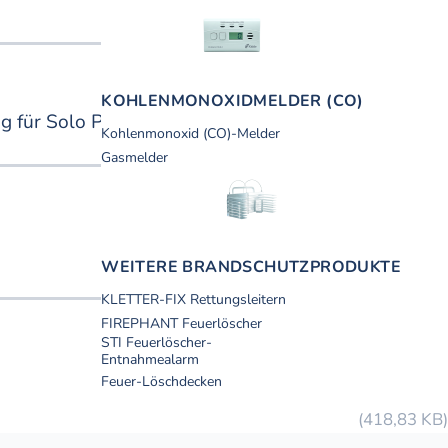
KOHLEN­MONOXID­MELDER (CO)
g für Solo Prüfsets für eine Deckenhöhe von bis zu
Kohlenmonoxid (CO)-Melder
Gasmelder
WEITERE BRANDSCHUTZ­PRODUKTE
KLETTER-FIX Rettungsleitern
FIREPHANT Feuerlöscher
STI Feuerlöscher-
Entnahmealarm
1,73 MB
Feuer-Löschdecken
418,83 KB