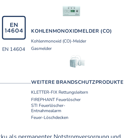
KOHLEN­MONOXID­MELDER (CO)
Kohlenmonoxid (CO)-Melder
Gasmelder
EN 14604
DIN 14676
WEITERE BRANDSCHUTZ­PRODUKTE
KLETTER-FIX Rettungsleitern
FIREPHANT Feuerlöscher
STI Feuerlöscher-
Entnahmealarm
Feuer-Löschdecken
Akku als permanenter Notstromversorgung und