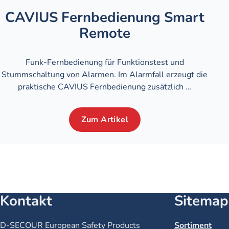
CAVIUS Fernbedienung Smart
Remote
Funk-Fernbedienung für Funktionstest und
Stummschaltung von Alarmen. Im Alarmfall erzeugt die
praktische CAVIUS Fernbedienung zusätzlich …
Zum Artikel
Kontakt
Sitemap
Name
D-SECOUR European Safety Products
Sortiment