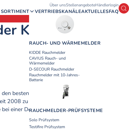
Hauptmenü
Über uns
Stellenangebote
Händlerlogin
Su
SORTIMENT
VERTRIEBSKANÄLE
AKTUELLES
FAQ
der KF20-R
RAUCH- UND WÄRME­­­MELDER
KIDDE Rauchmelder
CAVIUS Rauch- und
Wärmemelder
D-SECOUR Rauchmelder
Rauchmelder mit 10-Jahres-
Batterie
 den besten und zuverlässigsten
it 2008 zu Kidde.
e bei einer Deckenleuchte.
RAUCH­MELDER-PRÜF­SYSTEME
Solo Prüfsystem
Testifire Prüfsystem