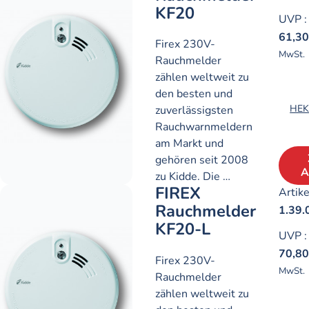
KF20
UVP
:
61,3
Firex 230V-
MwSt.
Rauchmelder
zählen weltweit zu
den besten und
HEK
zuverlässigsten
Rauchwarnmeldern
am Markt und
gehören seit 2008
A
zu Kidde. Die …
FIREX
Artike
Rauchmelder
1.39.
KF20-L
UVP
:
70,8
Firex 230V-
MwSt.
Rauchmelder
zählen weltweit zu