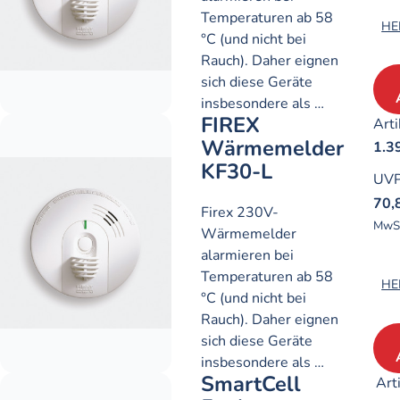
Temperaturen ab 58
HE
°C (und nicht bei
Rauch). Daher eignen
sich diese Geräte
insbesondere als …
FIREX
Arti
Wärmemelder
1.3
KF30-L
UV
70,
Firex 230V-
MwS
Wärmemelder
alarmieren bei
Temperaturen ab 58
HE
°C (und nicht bei
Rauch). Daher eignen
sich diese Geräte
insbesondere als …
SmartCell
Art