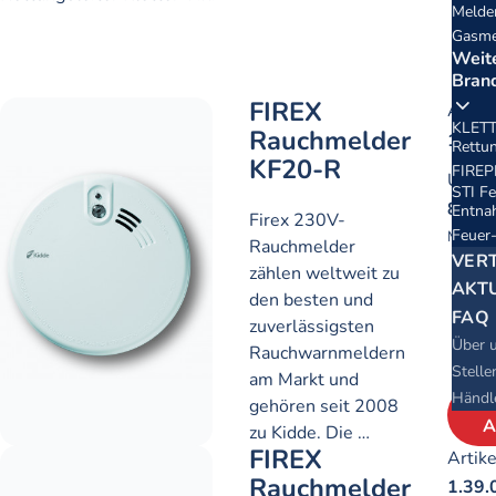
Melde
Gasme
Weit
Bran
FIREX
Artike
KLETT
Rauchmelder
1.39.
Rettun
KF20-R
FIREP
UVP
:
STI Fe
81,5
Entna
Firex 230V-
Feuer
MwSt.
Rauchmelder
VER
zählen weltweit zu
AKT
den besten und
FAQ
HEK
zuverlässigsten
Über 
Rauchwarnmeldern
Stell
am Markt und
Händl
gehören seit 2008
A
zu Kidde. Die …
FIREX
Artike
Rauchmelder
1.39.