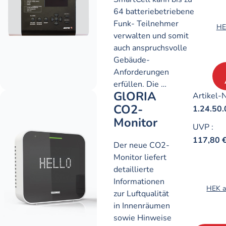
64 batteriebetriebene
Funk- Teilnehmer
HE
verwalten und somit
auch anspruchsvolle
Gebäude-
Anforderungen
erfüllen. Die …
GlORIA
Artikel-N
CO2-
1.24.50.
Monitor
UVP
:
117,80 
Der neue CO2-
Monitor liefert
detaillierte
Informationen
HEK a
zur Luftqualität
in Innenräumen
sowie Hinweise