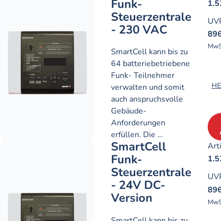
Funk-
1.5
Steuerzentrale
UV
- 230 VAC
896
MwS
SmartCell kann bis zu
64 batteriebetriebene
Funk- Teilnehmer
HE
verwalten und somit
auch anspruchsvolle
Gebäude-
Anforderungen
erfüllen. Die …
SmartCell
Art
Funk-
1.5
Steuerzentrale
UV
- 24V DC-
896
Version
MwS
SmartCell kann bis zu