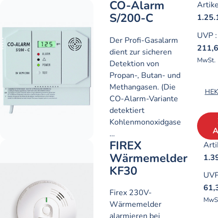
CO-Alarm
Artike
S/200-C
1.25.
UVP
:
Der Profi-Gasalarm
211,
dient zur sicheren
MwSt.
Detektion von
Propan-, Butan- und
Methangasen. (Die
HEK
CO-Alarm-Variante
detektiert
Kohlenmonoxidgase
A
…
FIREX
Arti
Wärmemelder
1.3
KF30
UV
61,
Firex 230V-
MwS
Wärmemelder
alarmieren bei