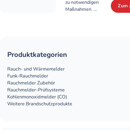
zu notwendigen
Zum 
Maßnahmen. …
Produktkategorien
Rauch- und Wärme­­­melder
Funk-Rauchmelder
Rauchmelder Zubehör
Rauch­melder-Prüf­systeme
Kohlen­monoxid­melder (CO)
Weitere Brandschutz­produkte