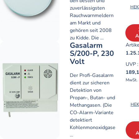
den besten und
HEK
zuverlässigsten
Rauchwarnmeldern
am Markt und
gehören seit 2008
A
zu Kidde. Die …
Gasalarm
Artike
S/200-P, 230
1.25.
Volt
UVP
:
189,
Der Profi-Gasalarm
MwSt.
dient zur sicheren
Detektion von
Propan-, Butan- und
HEK
Methangasen. (Die
CO-Alarm-Variante
detektiert
Kohlenmonoxidgase
A
…