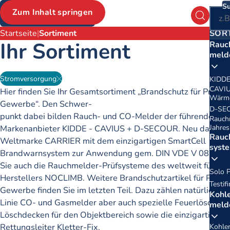
Su
Zum Inhalt springen
Ha
Suchform
Brotkrumen
Haup
Startseite
Sortiment
SOR
Ihr Sortiment
Rauch
meld
Stromversorgung
KIDDE
CAVIU
Hier finden Sie Ihr Gesamtsortiment „Brandschutz für Privat 
Wärm
Gewerbe“. Den Schwer-
D-SEC
punkt dabei bilden Rauch- und CO-Melder der führenden
Rauch
Jahres
Markenanbieter KIDDE - CAVIUS + D-SECOUR. Neu dabei ist
Rauch
Weltmarke CARRIER mit dem einzigartigen SmartCell
syst
Brandwarnsystem zur Anwendung gem. DIN VDE V 0826-2.
Sie auch die Rauchmelder-Prüfsysteme des weltweit führen
Solo 
Herstellers NOCLIMB. Weitere Brandschutzartikel für Privat
Testif
Gewerbe finden Sie im letzten Teil. Dazu zählen natürlich in 
Kohl
Linie CO- und Gasmelder aber auch spezielle Feuerlöscher 
meld
Löschdecken für den Objektbereich sowie die einzigartig k
Rettungsleiter Kletter-Fix.
Kohle