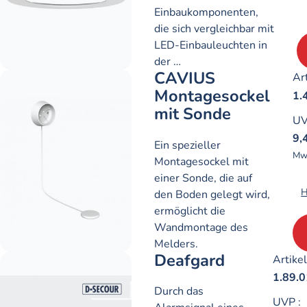
Einbaukomponenten,
die sich vergleichbar mit
LED-Einbauleuchten in
der …
CAVIUS
Art
Montagesockel
1.
mit Sonde
U
9,
Ein spezieller
Mw
Montagesockel mit
einer Sonde, die auf
H
den Boden gelegt wird,
ermöglicht die
Wandmontage des
Melders.
Deafgard
Artikel
1.89.0
Durch das
UVP
: