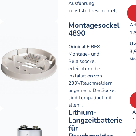
Ausführung
kunststoffbeschichtet,
…
Montagesockel
Art
4890
1.
U
Original FIREX
3,
Montage- und
Mw
Relaissockel
erleichtern die
Installation von
H
230VRauchmeldern
ungemein. Die Sockel
sind kompatibel mit
allen …
Lithium-
A
Langzeitbatterie
1
für