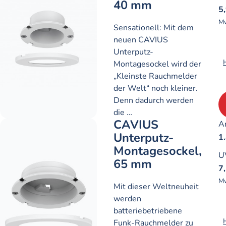
40 mm
5
Mw
Sensationell: Mit dem
neuen CAVIUS
Unterputz-
Montagesockel wird der
„Kleinste Rauchmelder
der Welt“ noch kleiner.
Denn dadurch werden
die …
CAVIUS
Ar
Unterputz-
1
Montagesockel,
U
65 mm
7
Mw
Mit dieser Weltneuheit
werden
batteriebetriebene
Funk-Rauchmelder zu