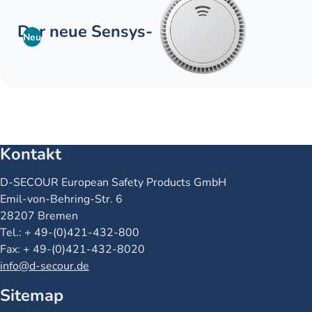
Der neue Sensys-2
Neu
Kontakt
Name
D-SECOUR European Safety Products GmbH
Straße
Emil-von-Behring-Str. 6
Ort
28207 Bremen
Telefon
Tel.: + 49-(0)421-432-800
Fax
Fax: + 49-(0)421-432-8020
Email
info@d-secour.de
Sitemap