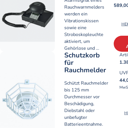
Alarmsignal eines
589,0
Rauchwarnmelders
werden ein
Vibrationskissen
HEK
sowie eine
Stroboskopleuchte
aktiviert, um
Gehörlose und …
Schutzkorb
Arti
für
1.3
Rauchmelder
UV
44,
Schützt Rauchmelder
MwS
bis 125 mm
Durchmesser vor
Beschädigung,
Diebstahl oder
H
unbefugter
Batterieentnahme.