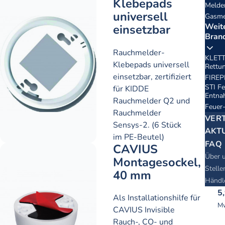
Klebepads
1.37
Melde
universell
Gasme
UV
Weit
einsetzbar
9,6
Bran
Rauchmelder-
KLETT
Klebepads universell
Rettun
einsetzbar, zertifiziert
FIREP
HE
STI Fe
für KIDDE
Entna
Rauchmelder Q2 und
Feuer
Rauchmelder
VER
Sensys-2. (6 Stück
AKT
im PE-Beutel)
FAQ
CAVIUS
Ar
Über 
Montagesockel,
1
Stell
40 mm
U
Händl
5
Als Installationshilfe für
Mw
CAVIUS Invisible
Rauch-, CO- und