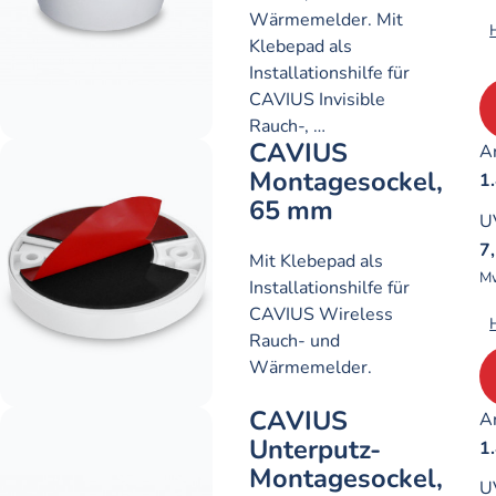
Wärmemelder. Mit
Klebepad als
Installationshilfe für
CAVIUS Invisible
Rauch-, …
CAVIUS
Ar
Montagesockel,
1
65 mm
U
7
Mit Klebepad als
Mw
Installationshilfe für
CAVIUS Wireless
Rauch- und
Wärmemelder.
CAVIUS
Ar
Unterputz-
1
Montagesockel,
U