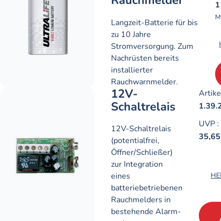
Rauchmelder
1
M
Langzeit-Batterie für bis
zu 10 Jahre
Stromversorgung. Zum
Nachrüsten bereits
installierter
Rauchwarnmelder.
12V-
Artike
Schaltrelais
1.39.
UVP
:
12V-Schaltrelais
35,65
(potentialfrei,
Öffner/Schließer)
zur Integration
HE
eines
batteriebetriebenen
Rauchmelders in
bestehende Alarm-