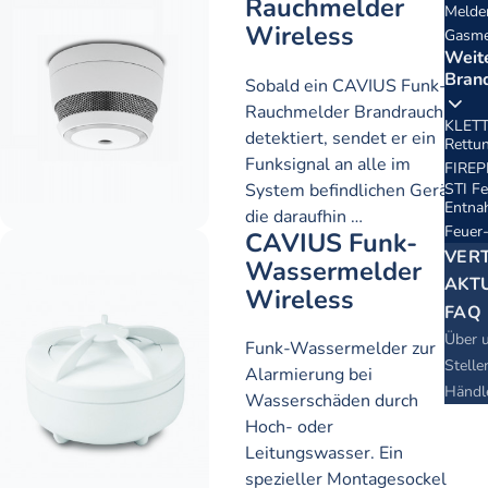
Rauchmelder
Melde
Wireless
Gasme
Weit
Bran
Sobald ein CAVIUS Funk-
Rauchmelder Brandrauch
KLETT
detektiert, sendet er ein
Rettun
Funksignal an alle im
FIREP
System befindlichen Geräte
STI Fe
Entna
die daraufhin …
Feuer
CAVIUS Funk-
VER
Wassermelder
AKT
Wireless
FAQ
Über 
Funk-Wassermelder zur
Stell
Alarmierung bei
Händl
Wasserschäden durch
Hoch- oder
Leitungswasser. Ein
spezieller Montagesockel