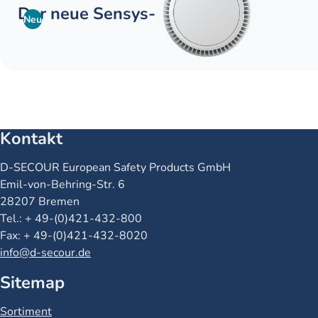
Der neue Sensys-2
Neu
Kontakt
Name
D-SECOUR European Safety Products GmbH
Straße
Emil-von-Behring-Str. 6
Ort
28207 Bremen
Telefon
Tel.: + 49-(0)421-432-800
Fax
Fax: + 49-(0)421-432-8020
Email
info@d-secour.de
Sitemap
Sortiment